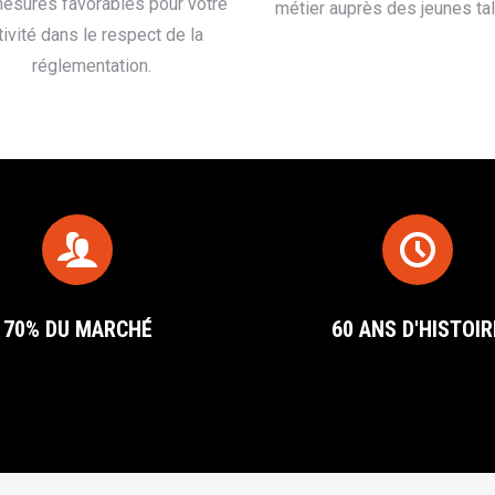
esures favorables pour votre
métier auprès des jeunes tal
tivité dans le respect de la
réglementation.
70% DU MARCHÉ
60 ANS D'HISTOIR