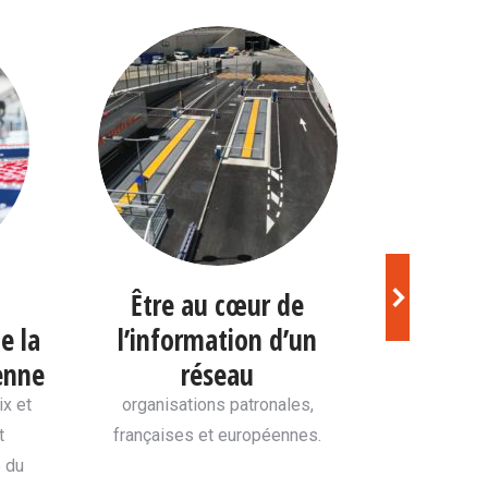
Être au cœur de
Se re
e la
l’information d’un
é
enne
réseau
entre conf
d’actua
ix et
organisations patronales,
t
françaises et européennes.
é du