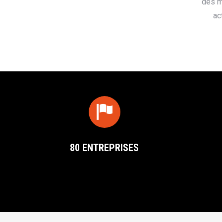
des m
ac
80 ENTREPRISES