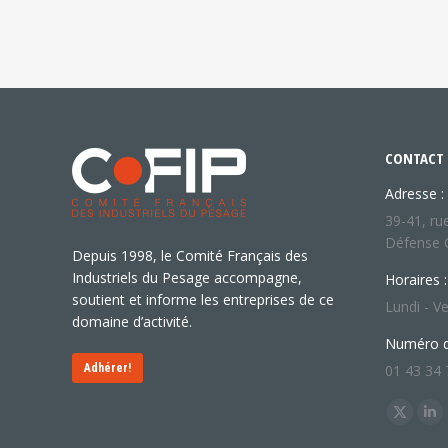
CONTACT
Adresse :
39-41, ru
Défense 
Depuis 1998, le Comité Français des
Industriels du Pesage accompagne,
Horaires :
soutient et informe les entreprises de ce
Lundi - Ve
domaine d’activité.
Numéro d
Adhérer!
01 43 34 
Trouvez n
X
Li