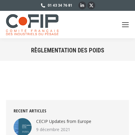
LinkedIn
X
01 43 34 76 81
page
page
opens
opens
in
in
new
new
window
window
RÈGLEMENTATION DES POIDS
Vous êtes ici :
RECENT ARTICLES
CECIP Updates from Europe
9 décembre 2021