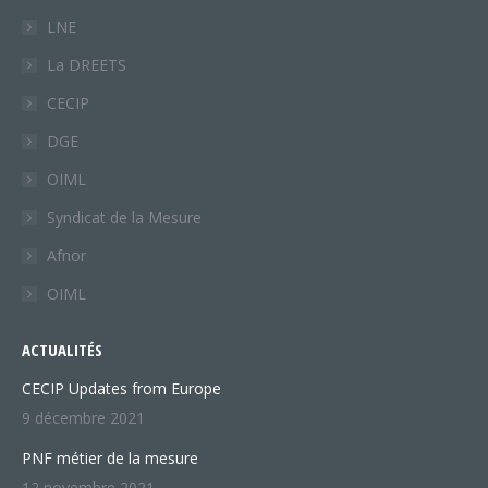
new
new
LNE
window
window
La DREETS
CECIP
DGE
OIML
Syndicat de la Mesure
Afnor
OIML
ACTUALITÉS
CECIP Updates from Europe
9 décembre 2021
PNF métier de la mesure
12 novembre 2021