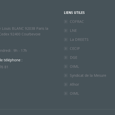
LIENS UTILES
COFRAC
e Louis BLANC 92038 Paris la
LNE
Cedex 92400 Courbevoie
La DREETS
CECIP
ndredi : 9h - 17h
DGE
e téléphone :
OIML
76 81
Syndicat de la Mesure
ous sur :
nkedIn
Afnor
ge
OIML
ens
w
ndow