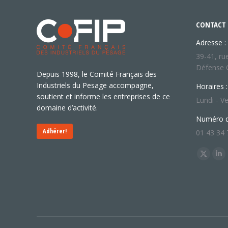
CONTACT
Adresse :
39-41, ru
Défense 
Depuis 1998, le Comité Français des
Industriels du Pesage accompagne,
Horaires :
soutient et informe les entreprises de ce
Lundi - Ve
domaine d’activité.
Numéro d
Adhérer!
01 43 34 
Trouvez n
X
Li
page
pa
opens
op
in
in
new
ne
window
wi