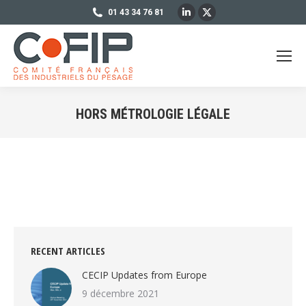
LinkedIn
X
01 43 34 76 81
page
page
opens
opens
in
in
new
new
window
window
HORS MÉTROLOGIE LÉGALE
Vous êtes ici :
RECENT ARTICLES
CECIP Updates from Europe
9 décembre 2021