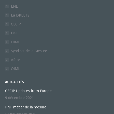
new
new
LNE
window
window
La DREETS
CECIP
DGE
OIML
Syndicat de la Mesure
Afnor
OIML
ACTUALITÉS
CECIP Updates from Europe
9 décembre 2021
PNF métier de la mesure
12 novembre 2021