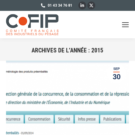
LinkedIn
X
01 43 34 76 81
page
page
opens
opens
in
in
new
new
window
window
ARCHIVES DE L’ANNÉE :
2015
Vous êtes ici :
SEP
30