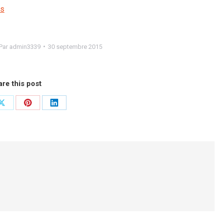
ns
Par
admin3339
30 septembre 2015
re this post
r
Partager
Partager
Partager
sur
sur
sur
ok
X
Pinterest
LinkedIn