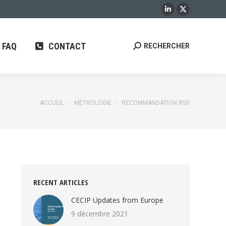
LinkedIn
X
CONTACT
RECHERCHER
Recherche
page
page
:
opens
opens
FAQ
CONTACT
RECHERCHER
Recherche
in
in
:
new
new
window
window
Vous êtes ici :
ACCUEIL
MÉTROLOGIE
RECOMMANDATION R50
RECENT ARTICLES
CECIP Updates from Europe
9 décembre 2021