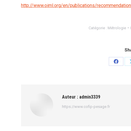
http://www.oiml.org/en/publications/recommendatio
Catégorie :
Métrologie
Sha
Partage
sur
Facebo
Auteur :
admin3339
https://www.cofip-pesage.fr