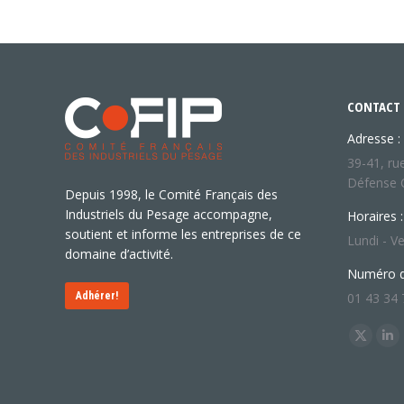
CONTACT
Adresse :
39-41, ru
Défense 
Depuis 1998, le Comité Français des
Industriels du Pesage accompagne,
Horaires :
soutient et informe les entreprises de ce
Lundi - Ve
domaine d’activité.
Numéro d
Adhérer!
01 43 34 
Trouvez n
X
Li
page
pa
opens
op