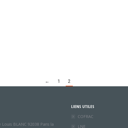
←
1
2
LIENS UTILES
COFRAC
e Louis BLANC 92038 Paris la
LNE